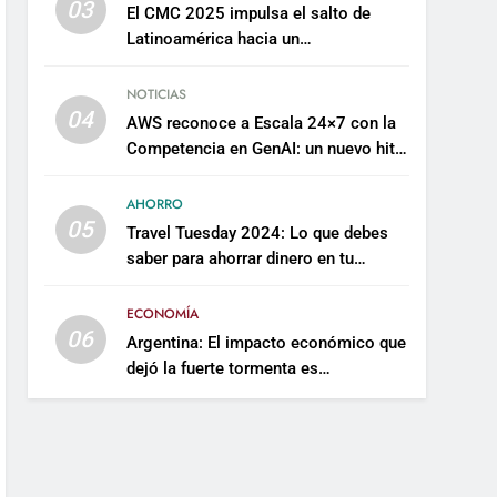
03
El CMC 2025 impulsa el salto de
Latinoamérica hacia un
mantenimiento predictivo y
sostenible
NOTICIAS
04
AWS reconoce a Escala 24×7 con la
Competencia en GenAI: un nuevo hito
en su expertise de inteligencia
artificial empresarial
AHORRO
05
Travel Tuesday 2024: Lo que debes
saber para ahorrar dinero en tu
próximo viaje
ECONOMÍA
06
Argentina: El impacto económico que
dejó la fuerte tormenta es
incalculable