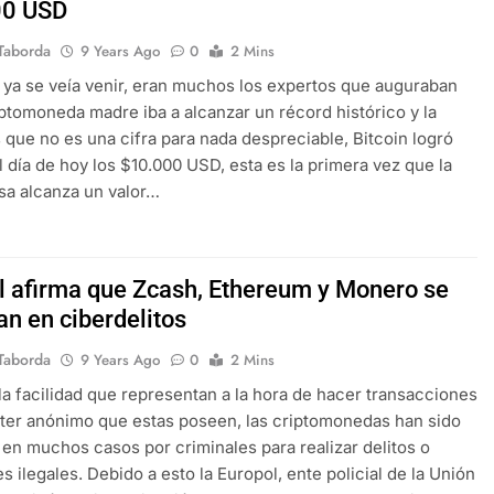
00 USD
Taborda
9 Years Ago
0
2 Mins
a ya se veía venir, eran muchos los expertos que auguraban
iptomoneda madre iba a alcanzar un récord histórico y la
 que no es una cifra para nada despreciable, Bitcoin logró
l día de hoy los $10.000 USD, esta es la primera vez que la
isa alcanza un valor…
l afirma que Zcash, Ethereum y Monero se
an en ciberdelitos
Taborda
9 Years Ago
0
2 Mins
la facilidad que representan a la hora de hacer transacciones
cter anónimo que estas poseen, las criptomonedas han sido
s en muchos casos por criminales para realizar delitos o
s ilegales. Debido a esto la Europol, ente policial de la Unión