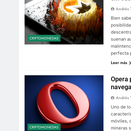
Andrés 
Bien sabe
posibilid
descentra
CRIPTOMONEDAS
suenan au
malintenc
perfecta 
Leer más
Opera 
navega
Andrés 
Uno de l
caracterí
móviles, 
CRIPTOMONEDAS
mineras s