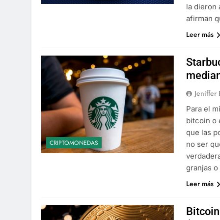
la dieron
afirman 
Leer más
Starbu
median
Jeniffer
Para el m
bitcoin o
que las p
CRIPTOMONEDAS
no ser qu
verdadera
granjas o
Leer más
Bitcoin