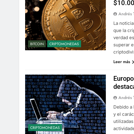
$10.0
Andrés 
La notici
que la cr
verdad es
BITCOIN
CRIPTOMONEDAS
superar e
criptodiv
Leer más
Europo
destac
Andrés 
Debido a 
y el cará
utilizada
CRIPTOMONEDAS
actividade