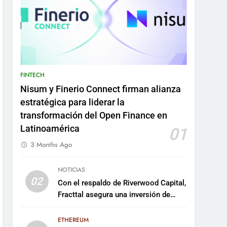
FINTECH
Nisum y Finerio Connect firman alianza
estratégica para liderar la
transformación del Open Finance en
Latinoamérica
01
3 Months Ago
NOTICIAS
02
Con el respaldo de Riverwood Capital,
Fracttal asegura una inversión de
US$35 millones para escalar su
plataforma
ETHEREUM