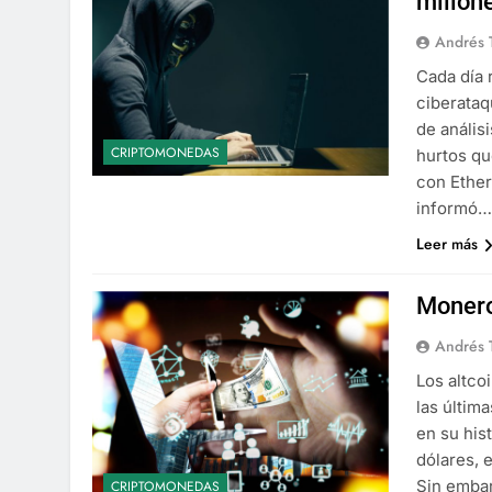
millon
Andrés 
Cada día 
ciberataq
de anális
CRIPTOMONEDAS
hurtos qu
con Ether
informó
Leer más
Monero
Andrés 
Los altco
las últim
en su his
dólares, 
Sin emba
CRIPTOMONEDAS