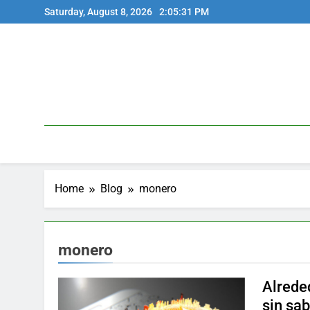
Skip
Saturday, August 8, 2026
2:05:32 PM
to
content
Home
Blog
monero
monero
Alrede
sin sab