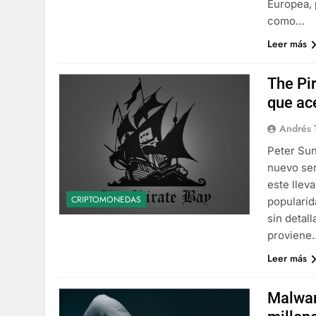
Europea, 
como…
Leer más
The Pir
que ac
Andrés 
Peter Sun
nuevo ser
este llev
CRIPTOMONEDAS
popularid
sin detal
proviene
Leer más
Malwar