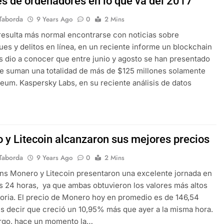
es de ordenadores en lo que va del 2017
Taborda
9 Years Ago
0
2 Mins
resulta más normal encontrarse con noticias sobre
ues y delitos en línea, en un reciente informe un blockchain
is dio a conocer que entre junio y agosto se han presentado
e suman una totalidad de más de $125 millones solamente
eum. Kaspersky Labs, en su reciente análisis de datos
…
 y Litecoin alcanzaron sus mejores precios
Taborda
9 Years Ago
0
2 Mins
ins Monero y Litecoin presentaron una excelente jornada en
as 24 horas, ya que ambas obtuvieron los valores más altos
toria. El precio de Monero hoy en promedio es de 146,54
es decir que creció un 10,95% más que ayer a la misma hora.
rgo, hace un momento la…