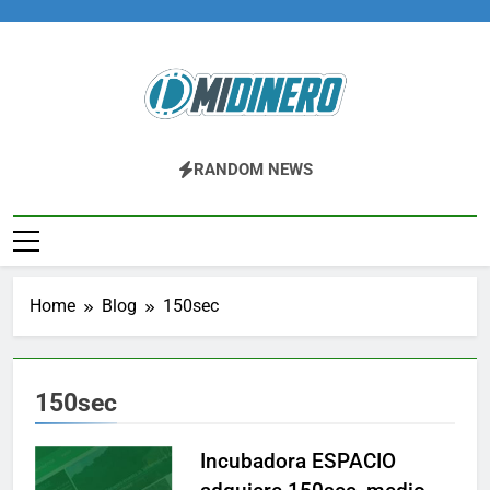
Skip
to
content
Midinero.co
Fintech, Criptomonedas
RANDOM NEWS
Home
Blog
150sec
150sec
Incubadora ESPACIO