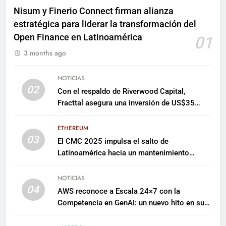
Nisum y Finerio Connect firman alianza
estratégica para liderar la transformación del
Open Finance en Latinoamérica
01
3 months ago
NOTICIAS
02
Con el respaldo de Riverwood Capital,
Fracttal asegura una inversión de US$35
millones para escalar su plataforma
ETHEREUM
03
El CMC 2025 impulsa el salto de
Latinoamérica hacia un mantenimiento
predictivo y sostenible
NOTICIAS
04
AWS reconoce a Escala 24×7 con la
Competencia en GenAI: un nuevo hito en su
expertise de inteligencia artificial empresarial