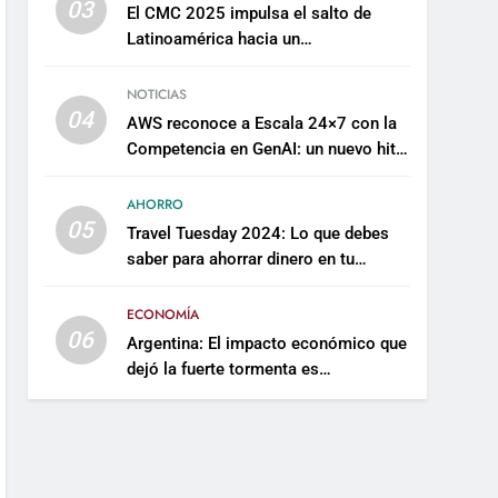
03
El CMC 2025 impulsa el salto de
Latinoamérica hacia un
mantenimiento predictivo y
sostenible
NOTICIAS
04
AWS reconoce a Escala 24×7 con la
Competencia en GenAI: un nuevo hito
en su expertise de inteligencia
artificial empresarial
AHORRO
05
Travel Tuesday 2024: Lo que debes
saber para ahorrar dinero en tu
próximo viaje
ECONOMÍA
06
Argentina: El impacto económico que
dejó la fuerte tormenta es
incalculable