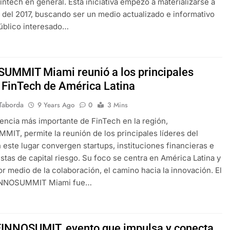
intech en general. Esta iniciativa empezó a materializarse a
del 2017, buscando ser un medio actualizado e informativo
úblico interesado…
UMMIT Miami reunió a los principales
s FinTech de América Latina
Taborda
9 Years Ago
0
3 Mins
encia más importante de FinTech en la región,
IT, permite la reunión de los principales líderes del
n este lugar convergen startups, instituciones financieras e
istas de capital riesgo. Su foco se centra en América Latina y
r medio de la colaboración, el camino hacia la innovación. El
INNOSUMMIT Miami fue…
FINNOSUMIT, evento que impulsa y conecta