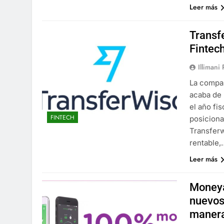
Leer más
Transf
Fintech
Illimani
La compañ
acaba de 
el año fi
FINTECH
posiciona
Transferw
rentable,
Leer más
Moneya
nuevos
manera