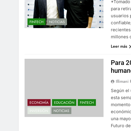
*Tomado 
para reti
usuarios 
FINTECH
NOTICIAS
confiable
recientes
millones 
Leer más
Para 2
human
Illimani
Según el 
esta sema
ECONOMÍA
EDUCACIÓN
FINTECH
momento d
INVERSIÓN
NOTICIAS
económico
una mayor
Futuro d