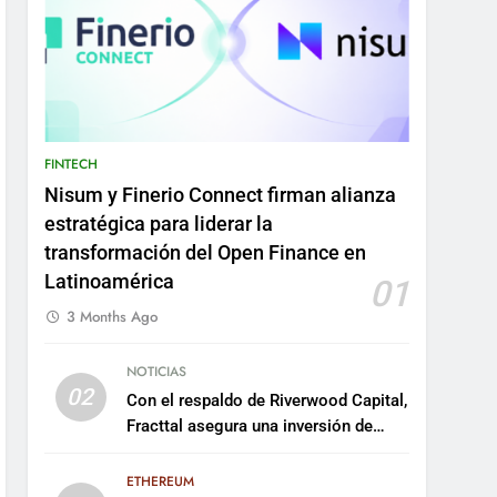
FINTECH
Nisum y Finerio Connect firman alianza
estratégica para liderar la
transformación del Open Finance en
Latinoamérica
01
3 Months Ago
NOTICIAS
02
Con el respaldo de Riverwood Capital,
Fracttal asegura una inversión de
US$35 millones para escalar su
plataforma
ETHEREUM