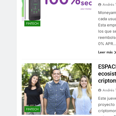
Andrés 
Moneyamig
cada usua
FINTECH
Esta empr
los que s
reembolso
0% APR
Leer más
ESPACI
ecosist
cripto
Andrés 
Este juev
proyecto 
FINTECH
criptomon