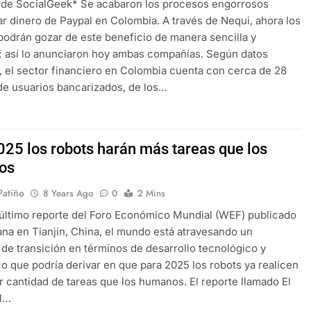
de SocialGeek* Se acabaron los procesos engorrosos
rar dinero de Paypal en Colombia. A través de Nequi, ahora los
podrán gozar de este beneficio de manera sencilla y
; así lo anunciaron hoy ambas compañías. Según datos
, el sector financiero en Colombia cuenta con cerca de 28
de usuarios bancarizados, de los…
025 los robots harán más tareas que los
os
 Patiño
8 Years Ago
0
2 Mins
último reporte del Foro Económico Mundial (WEF) publicado
na en Tianjin, China, el mundo está atravesando un
e transición en términos de desarrollo tecnológico y
 que podría derivar en que para 2025 los robots ya realicen
 cantidad de tareas que los humanos. El reporte llamado El
el…