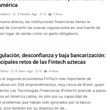
américa
oadmin
3 Months Ago
0
1 Mins
nueva alianza, las instituciones financieras tienen la
ad de convertir las nuevas regulaciones en una fuente de
 en lugar de verlas como un gasto obligatorio.
gulación, desconfianza y baja bancarización:
ncipales retos de las Fintech aztecas
 Patiño
8 Years Ago
0
4 Mins
s el segundo ecosistema FinTech más importante de
atina con 334 emprendimientos, muy cerca de Brasil, quien
 sector Las Tecnologías Financieras (Fintech) avanzan a pasos
os en América Latina, no sólo por su capacidad de
r problemas que habían sido ignorados por la banca
al, sino también por su disposición de…