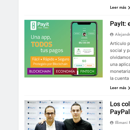
Leer más
PayIt: 
Alejand
Artículo
social y 
olvidamos
una aplic
monetaria
BLOCKCHAIN
ECONOMÍA
FINTECH
la cuenta
Leer más
Los co
PayPal
Illimani