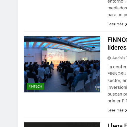
entorno F
mediados 
para un p
Leer más
FINNOS
lídere
Andrés 
La confer
FINNOSUMM
sector, e
FINTECH
inversion
buscan po
primer F
Leer más
Llega 