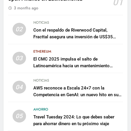
01
3 months ago
NOTICIAS
02
Con el respaldo de Riverwood Capital,
Fracttal asegura una inversión de US$35
millones para escalar su plataforma
ETHEREUM
03
El CMC 2025 impulsa el salto de
Latinoamérica hacia un mantenimiento
predictivo y sostenible
NOTICIAS
04
AWS reconoce a Escala 24×7 con la
Competencia en GenAI: un nuevo hito en su
expertise de inteligencia artificial empresarial
AHORRO
05
Travel Tuesday 2024: Lo que debes saber
para ahorrar dinero en tu próximo viaje