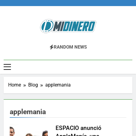
Skip
to
content
Midinero.co
Fintech, Criptomonedas
RANDOM NEWS
Home
Blog
applemania
applemania
ESPACIO anunció