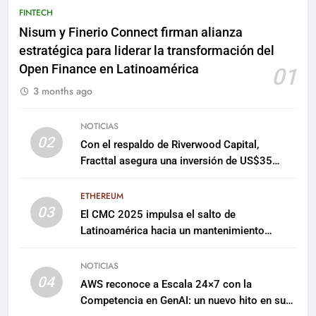
FINTECH
Nisum y Finerio Connect firman alianza
estratégica para liderar la transformación del
Open Finance en Latinoamérica
01
3 months ago
NOTICIAS
02
Con el respaldo de Riverwood Capital,
Fracttal asegura una inversión de US$35
millones para escalar su plataforma
ETHEREUM
03
El CMC 2025 impulsa el salto de
Latinoamérica hacia un mantenimiento
predictivo y sostenible
NOTICIAS
04
AWS reconoce a Escala 24×7 con la
Competencia en GenAI: un nuevo hito en su