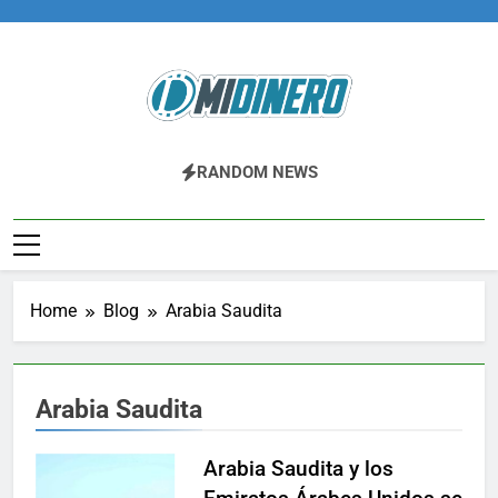
Skip
to
content
Midinero.co
Fintech, Criptomonedas
RANDOM NEWS
Home
Blog
Arabia Saudita
Arabia Saudita
Arabia Saudita y los