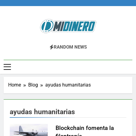
Skip
to
content
Midinero.co
Fintech, Criptomonedas
RANDOM NEWS
Home
Blog
ayudas humanitarias
ayudas humanitarias
Blockchain fomenta la