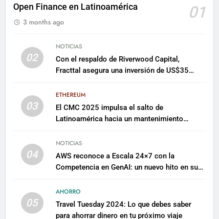
Open Finance en Latinoamérica
01
3 months ago
NOTICIAS
02
Con el respaldo de Riverwood Capital,
Fracttal asegura una inversión de US$35
millones para escalar su plataforma
ETHEREUM
03
El CMC 2025 impulsa el salto de
Latinoamérica hacia un mantenimiento
predictivo y sostenible
NOTICIAS
04
AWS reconoce a Escala 24×7 con la
Competencia en GenAI: un nuevo hito en su
expertise de inteligencia artificial empresarial
AHORRO
05
Travel Tuesday 2024: Lo que debes saber
para ahorrar dinero en tu próximo viaje