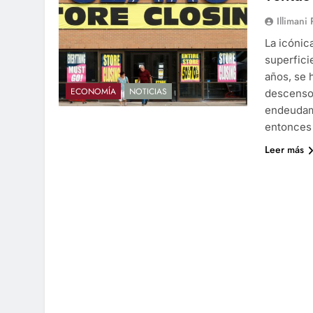
Illimani
La icónic
superfici
años, se 
ECONOMÍA
NOTICIAS
descenso 
endeudami
entonces
Leer más