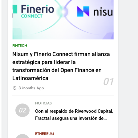
FINTECH
Nisum y Finerio Connect firman alianza
estratégica para liderar la
transformación del Open Finance en
Latinoamérica
01
3 Months Ago
NOTICIAS
02
Con el respaldo de Riverwood Capital,
Fracttal asegura una inversión de
US$35 millones para escalar su
plataforma
ETHEREUM