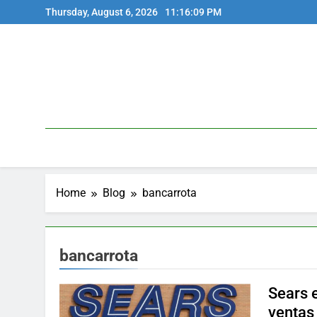
Skip
Thursday, August 6, 2026
11:16:09 PM
to
content
Home
Blog
bancarrota
bancarrota
Sears e
ventas 