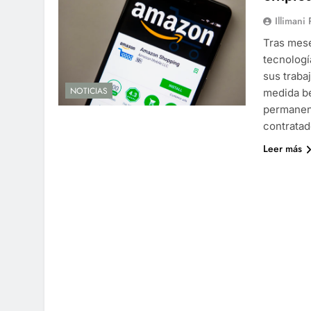
Illimani
Tras mese
tecnologí
sus traba
NOTICIAS
medida be
permanent
contrata
Leer más