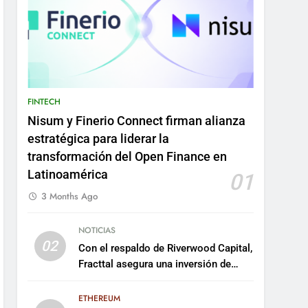
FINTECH
Nisum y Finerio Connect firman alianza
estratégica para liderar la
transformación del Open Finance en
Latinoamérica
01
3 Months Ago
NOTICIAS
02
Con el respaldo de Riverwood Capital,
Fracttal asegura una inversión de
US$35 millones para escalar su
plataforma
ETHEREUM