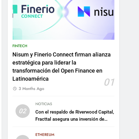
FINTECH
Nisum y Finerio Connect firman alianza
estratégica para liderar la
transformación del Open Finance en
Latinoamérica
01
3 Months Ago
NOTICIAS
02
Con el respaldo de Riverwood Capital,
Fracttal asegura una inversión de
US$35 millones para escalar su
plataforma
ETHEREUM