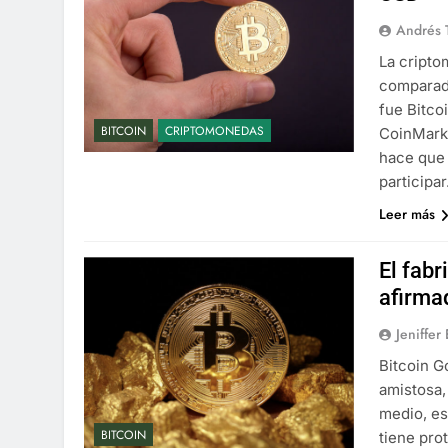
Andrés 
La cript
comparado
fue Bitco
BITCOIN
CRIPTOMONEDAS
CoinMarke
hace que 
participa
Leer más
El fabr
afirma
Jeniffer
Bitcoin G
amistosa,
medio, es
BITCOIN
tiene pro