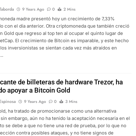
Taborda
9 Years Ago
0
2 Mins
omoneda madre presentó hoy un crecimiento de 7,33%
 con el día anterior. Otra criptomoneda que también creció
in Gold que regreso al top ten al ocupar el quinto lugar de
tCap. El crecimiento de Bitcoin es imparable, y este hecho
los inversionistas se sientan cada vez más atraídos en
r…
icante de billeteras de hardware Trezor, ha
do apoyar a Bitcoin Gold
 Espinosa
9 Years Ago
0
3 Mins
old, ha tratado de promocionarse como una alternativa
 sin embargo, aún no ha tenido la aceptación necesaria en el
to se debe a que no tiene una red de prueba, por lo que no
tección contra posibles ataques, y no tiene signos de