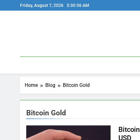
Skip
Friday, August 7, 2026
3:30:56 AM
to
content
Home
Blog
Bitcoin Gold
Bitcoin Gold
Bitcoi
USD