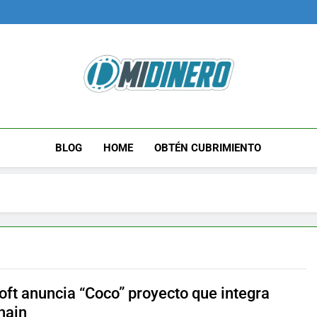
Midinero.co
Fintech, Criptomonedas
BLOG
HOME
OBTÉN CUBRIMIENTO
oft anuncia “Coco” proyecto que integra
hain