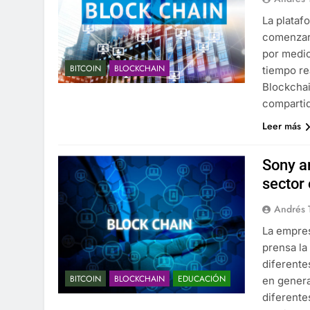
La plataf
comenzará
por medio
BITCOIN
BLOCKCHAIN
tiempo re
Blockchai
compartid
Leer más
Sony a
sector
Andrés 
La empre
prensa la
diferente
BITCOIN
BLOCKCHAIN
EDUCACIÓN
en genera
diferente