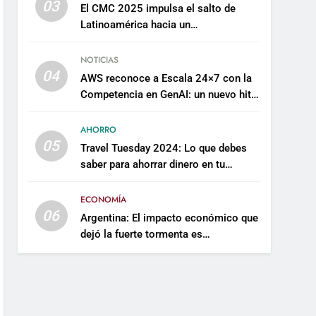
03
El CMC 2025 impulsa el salto de
Latinoamérica hacia un
mantenimiento predictivo y
sostenible
NOTICIAS
04
AWS reconoce a Escala 24×7 con la
Competencia en GenAI: un nuevo hito
en su expertise de inteligencia
artificial empresarial
AHORRO
05
Travel Tuesday 2024: Lo que debes
saber para ahorrar dinero en tu
próximo viaje
ECONOMÍA
06
Argentina: El impacto económico que
dejó la fuerte tormenta es
incalculable