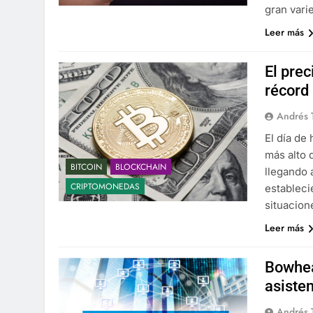
gran vari
Leer más
El pre
récord 
Andrés 
El día de
más alto 
BITCOIN
BLOCKCHAIN
llegando 
CRIPTOMONEDAS
estableci
situacion
Leer más
Bowhea
asiste
Andrés 