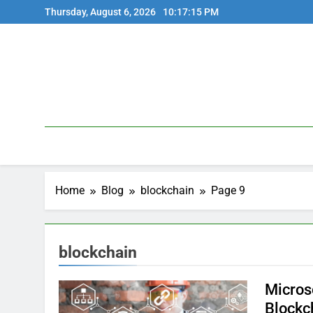
Skip
Thursday, August 6, 2026
10:17:15 PM
to
content
Home
Blog
blockchain
Page 9
blockchain
Micros
Blockc