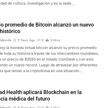
edad de cultura, investigación y es la sede…
cio promedio de Bitcoin alcanzó un nuevo
histórico
Taborda
9 Years Ago
0
2 Mins
 hoy la moneda virtual bitcoin alcanzó su precio promedio
de toda su historia a través de los intercambios mundiales,
a un precio de $3550 en el listado CoinDesk y con esto
endo un nuevo récord. Luego de atravesar por diferentes
es que tenían a la criptodivisa en una situación…
d Health aplicará Blockchain en la
ncia médica del futuro
Taborda
9 Years Ago
0
2 Mins