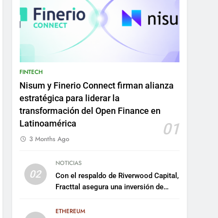
FINTECH
Nisum y Finerio Connect firman alianza
estratégica para liderar la
transformación del Open Finance en
Latinoamérica
01
3 Months Ago
NOTICIAS
02
Con el respaldo de Riverwood Capital,
Fracttal asegura una inversión de
US$35 millones para escalar su
plataforma
ETHEREUM