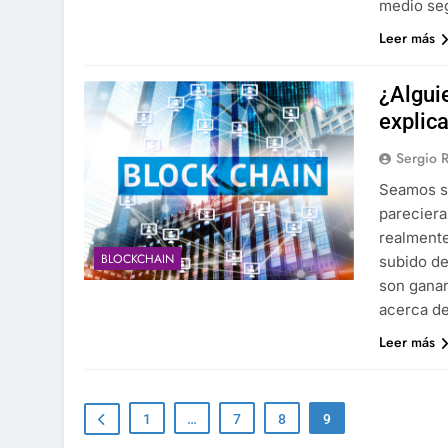
medio seg
Leer más
¿Algui
explic
Sergio 
Seamos si
pareciera
realmente
BLOCKCHAIN
subido de
son ganan
acerca d
Leer más
1
…
7
8
9