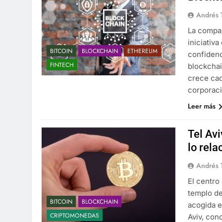
Andrés 
La compañ
iniciativ
BITCOIN
BLOCKCHAIN
ETHEREUM
confidenc
FINTECH
blockchai
crece cad
corporaci
Leer más
Tel Av
lo rela
Andrés 
El centro
templo de
BITCOIN
BLOCKCHAIN
acogida e
CRIPTOMONEDAS
Aviv, con