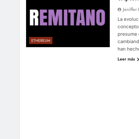
Jeniffer
La evoluc
conceptos
presume q
ETHEREUM
cambiando
han hecho
Leer más