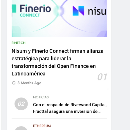
FINTECH
Nisum y Finerio Connect firman alianza
estratégica para liderar la
transformación del Open Finance en
Latinoamérica
01
3 Months Ago
NOTICIAS
02
Con el respaldo de Riverwood Capital,
Fracttal asegura una inversión de
US$35 millones para escalar su
plataforma
ETHEREUM