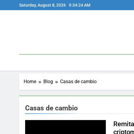
Skip
Saturday, August 8, 2026
9:34:24 AM
to
content
Home
Blog
Casas de cambio
Casas de cambio
Remita
cripto