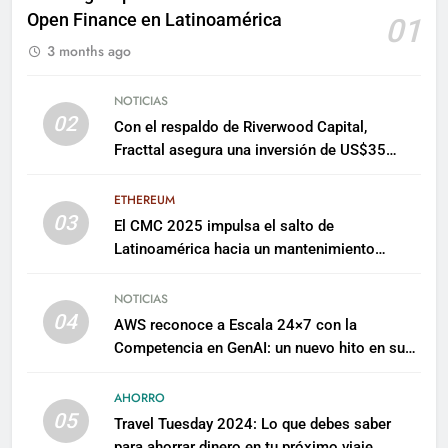
Open Finance en Latinoamérica
01
3 months ago
NOTICIAS
02
Con el respaldo de Riverwood Capital,
Fracttal asegura una inversión de US$35
millones para escalar su plataforma
ETHEREUM
03
El CMC 2025 impulsa el salto de
Latinoamérica hacia un mantenimiento
predictivo y sostenible
NOTICIAS
04
AWS reconoce a Escala 24×7 con la
Competencia en GenAI: un nuevo hito en su
expertise de inteligencia artificial empresarial
AHORRO
05
Travel Tuesday 2024: Lo que debes saber
para ahorrar dinero en tu próximo viaje