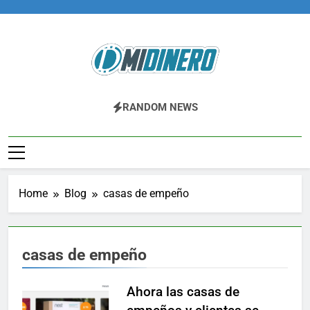
Skip
to
content
Midinero.co
Fintech, Criptomonedas
RANDOM NEWS
Home
Blog
casas de empeño
casas de empeño
Ahora las casas de