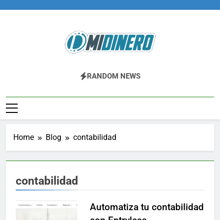
Skip
to
content
Midinero.co
Fintech, Criptomonedas
RANDOM NEWS
Home
Blog
contabilidad
contabilidad
Automatiza tu contabilidad