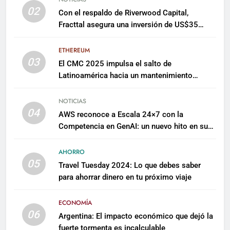
02
Con el respaldo de Riverwood Capital,
Fracttal asegura una inversión de US$35
millones para escalar su plataforma
ETHEREUM
03
El CMC 2025 impulsa el salto de
Latinoamérica hacia un mantenimiento
predictivo y sostenible
NOTICIAS
04
AWS reconoce a Escala 24×7 con la
Competencia en GenAI: un nuevo hito en su
expertise de inteligencia artificial empresarial
AHORRO
05
Travel Tuesday 2024: Lo que debes saber
para ahorrar dinero en tu próximo viaje
ECONOMÍA
06
Argentina: El impacto económico que dejó la
fuerte tormenta es incalculable