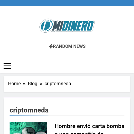
Skip
to
content
Midinero.co
Fintech, Criptomonedas
RANDOM NEWS
Home
Blog
criptomneda
criptomneda
Hombre envió carta bomba