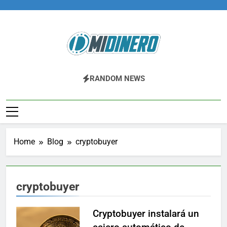
Skip
to
content
Midinero.co
Fintech, Criptomonedas
RANDOM NEWS
Home
Blog
cryptobuyer
cryptobuyer
Cryptobuyer instalará un