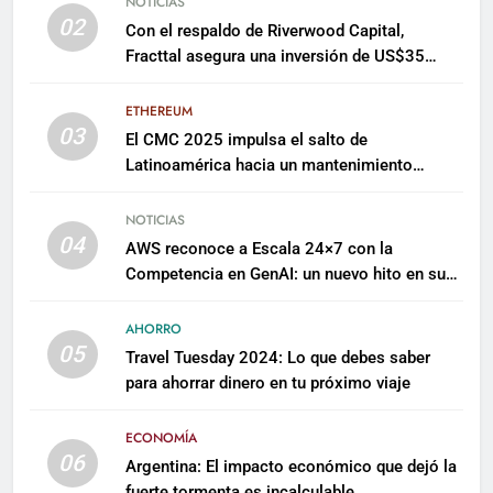
NOTICIAS
02
Con el respaldo de Riverwood Capital,
Fracttal asegura una inversión de US$35
millones para escalar su plataforma
ETHEREUM
03
El CMC 2025 impulsa el salto de
Latinoamérica hacia un mantenimiento
predictivo y sostenible
NOTICIAS
04
AWS reconoce a Escala 24×7 con la
Competencia en GenAI: un nuevo hito en su
expertise de inteligencia artificial empresarial
AHORRO
05
Travel Tuesday 2024: Lo que debes saber
para ahorrar dinero en tu próximo viaje
ECONOMÍA
06
Argentina: El impacto económico que dejó la
fuerte tormenta es incalculable