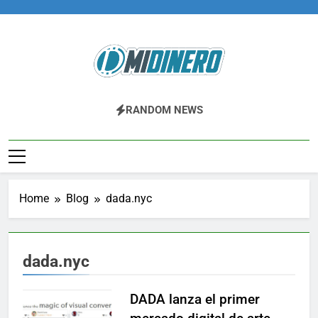
Skip
to
content
Midinero.co
Fintech, Criptomonedas
RANDOM NEWS
Home
Blog
dada.nyc
dada.nyc
DADA lanza el primer