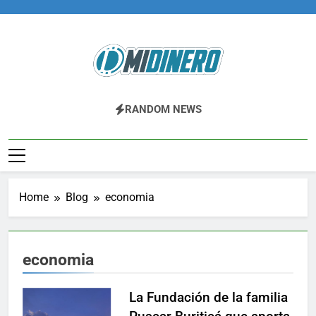
Skip
to
content
Midinero.co
Fintech, Criptomonedas
RANDOM NEWS
Home
Blog
economia
economia
La Fundación de la familia