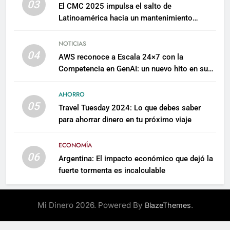
03
El CMC 2025 impulsa el salto de
Latinoamérica hacia un mantenimiento
predictivo y sostenible
NOTICIAS
04
AWS reconoce a Escala 24×7 con la
Competencia en GenAI: un nuevo hito en su
expertise de inteligencia artificial empresarial
AHORRO
05
Travel Tuesday 2024: Lo que debes saber
para ahorrar dinero en tu próximo viaje
ECONOMÍA
06
Argentina: El impacto económico que dejó la
fuerte tormenta es incalculable
Mi Dinero 2026. Powered By
.
BlazeThemes