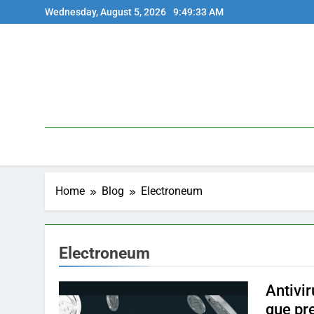
Skip
Wednesday, August 5, 2026
9:49:33 AM
to
content
Home
Blog
Electroneum
Electroneum
Antivi
que pr