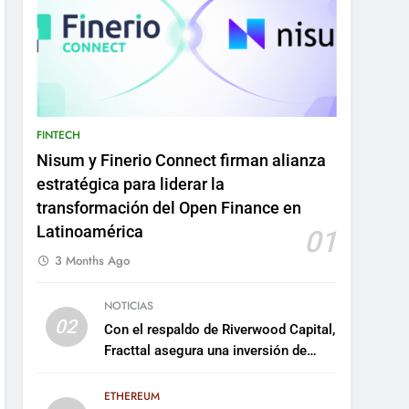
FINTECH
Nisum y Finerio Connect firman alianza
estratégica para liderar la
transformación del Open Finance en
Latinoamérica
01
3 Months Ago
NOTICIAS
02
Con el respaldo de Riverwood Capital,
Fracttal asegura una inversión de
US$35 millones para escalar su
plataforma
ETHEREUM