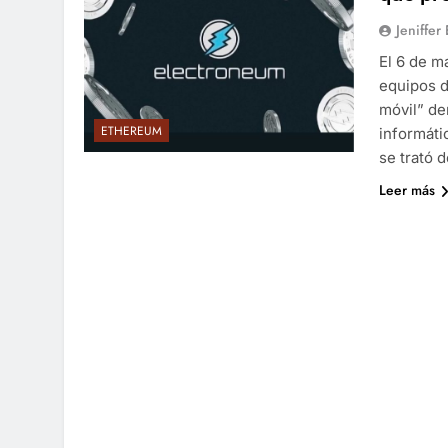
Jeniffer
El 6 de m
equipos d
móvil” de
ETHEREUM
informáti
se trató 
Leer más