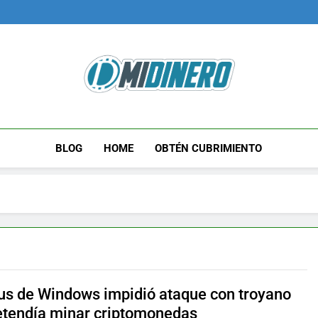
Midinero.co
Fintech, Criptomonedas
BLOG
HOME
OBTÉN CUBRIMIENTO
rus de Windows impidió ataque con troyano
etendía minar criptomonedas