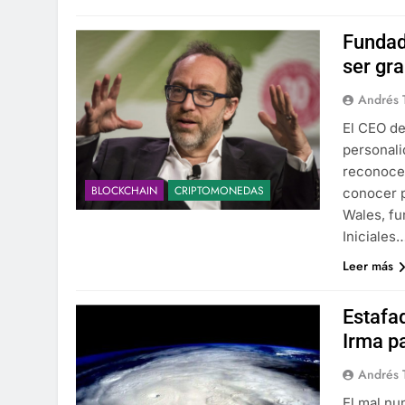
Fundad
ser gr
Andrés 
El CEO de
personali
reconoce 
BLOCKCHAIN
CRIPTOMONEDAS
conocer p
Wales, fu
Iniciales
Leer más
Estafa
Irma pa
Andrés 
El mal nu