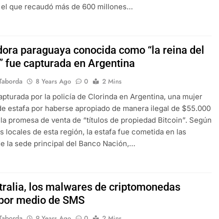
n el que recaudó más de 600 millones…
dora paraguaya conocida como “la reina del
n” fue capturada en Argentina
Taborda
8 Years Ago
0
2 Mins
apturada por la policía de Clorinda en Argentina, una mujer
e estafa por haberse apropiado de manera ilegal de $55.000
la promesa de venta de “títulos de propiedad Bitcoin”. Según
s locales de esta región, la estafa fue cometida en las
de la sede principal del Banco Nación,…
tralia, los malwares de criptomonedas
 por medio de SMS
Taborda
9 Years Ago
0
2 Mins