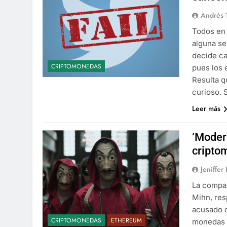
Andrés 
Todos en
alguna se
decide ca
CRIPTOMONEDAS
pues los 
Resulta q
curioso. 
Leer más
‘Modern
cripto
Jeniffer
La compañ
Mihn, res
acusado d
CRIPTOMONEDAS
ETHEREUM
monedas v