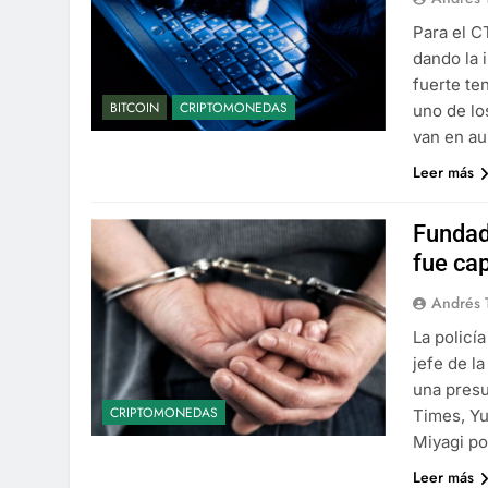
Para el C
dando la 
fuerte te
BITCOIN
CRIPTOMONEDAS
uno de lo
van en a
Leer más
Fundad
fue ca
Andrés 
La policí
jefe de l
una presu
CRIPTOMONEDAS
Times, Yu
Miyagi po
Leer más