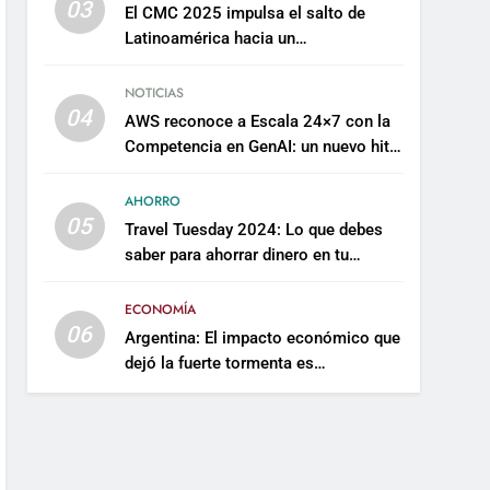
03
El CMC 2025 impulsa el salto de
Latinoamérica hacia un
mantenimiento predictivo y
sostenible
NOTICIAS
04
AWS reconoce a Escala 24×7 con la
Competencia en GenAI: un nuevo hito
en su expertise de inteligencia
artificial empresarial
AHORRO
05
Travel Tuesday 2024: Lo que debes
saber para ahorrar dinero en tu
próximo viaje
ECONOMÍA
06
Argentina: El impacto económico que
dejó la fuerte tormenta es
incalculable