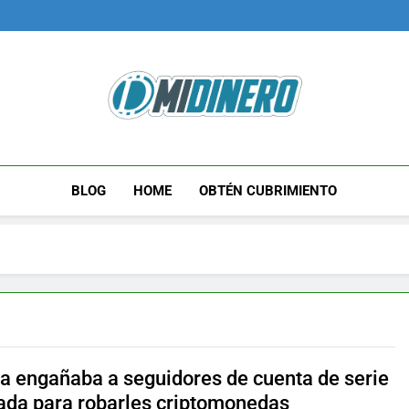
Midinero.co
Fintech, Criptomonedas
BLOG
HOME
OBTÉN CUBRIMIENTO
a engañaba a seguidores de cuenta de serie
ada para robarles criptomonedas