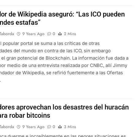
or de Wikipedia aseguró: “Las ICO pueden
andes estafas”
Taborda
9 Years Ago
0
2 Mins
l popular portal se suma a las críticas de otras
dades del mundo en contra de las ICO, sin embargo
el gran potencial de Blockchain. La información fue dada a
or medio de una entrevista realizada por CNBC, allí Jimmy
ndador de Wikipedia, se refirió fuertemente a las Ofertas
…
dores aprovechan los desastres del huracán
ra robar bitcoins
Taborda
9 Years Ago
0
3 Mins
nca duerme e increíblemente en las peores situaciones es