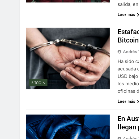
salida, e
Leer más
Estafa
Bitcoi
Andrés 
Ha sido c
acusada d
USD bajo 
BITCOIN
los medio
oficinas 
Leer más
En Aus
llegan
Andrés 