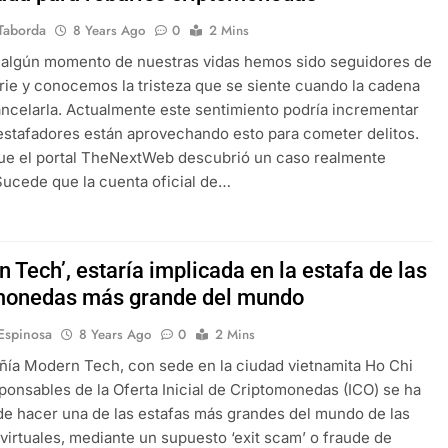
Taborda
8 Years Ago
0
2 Mins
 algún momento de nuestras vidas hemos sido seguidores de
rie y conocemos la tristeza que se siente cuando la cadena
ncelarla. Actualmente este sentimiento podría incrementar
estafadores están aprovechando esto para cometer delitos.
ue el portal TheNextWeb descubrió un caso realmente
Sucede que la cuenta oficial de…
 Tech’, estaría implicada en la estafa de las
monedas más grande del mundo
 Espinosa
8 Years Ago
0
2 Mins
ía Modern Tech, con sede en la ciudad vietnamita Ho Chi
ponsables de la Oferta Inicial de Criptomonedas (ICO) se ha
e hacer una de las estafas más grandes del mundo de las
irtuales, mediante un supuesto ‘exit scam’ o fraude de