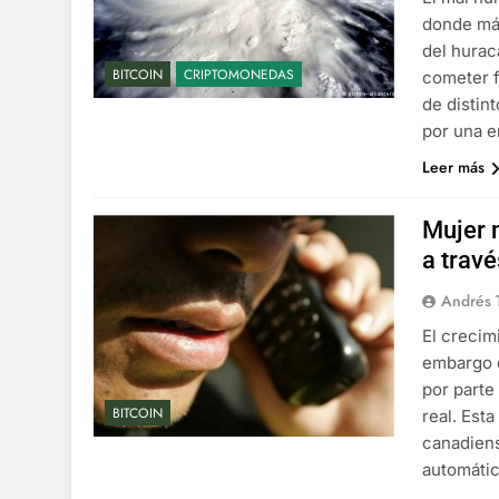
donde más
del hurac
BITCOIN
CRIPTOMONEDAS
cometer f
de distin
por una 
Leer más
Mujer 
a travé
Andrés 
El crecim
embargo 
por parte
BITCOIN
real. Est
canadiens
automátic