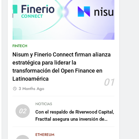
FINTECH
Nisum y Finerio Connect firman alianza
estratégica para liderar la
transformación del Open Finance en
Latinoamérica
01
3 Months Ago
NOTICIAS
02
Con el respaldo de Riverwood Capital,
Fracttal asegura una inversión de
US$35 millones para escalar su
plataforma
ETHEREUM