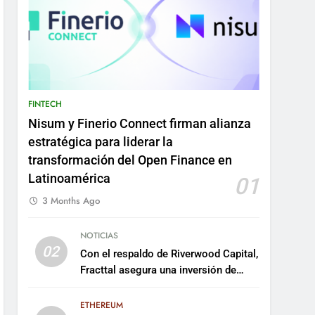
FINTECH
Nisum y Finerio Connect firman alianza
estratégica para liderar la
transformación del Open Finance en
Latinoamérica
01
3 Months Ago
NOTICIAS
02
Con el respaldo de Riverwood Capital,
Fracttal asegura una inversión de
US$35 millones para escalar su
plataforma
ETHEREUM