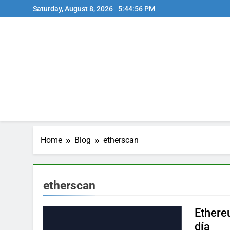
Skip
Saturday, August 8, 2026
5:44:56 PM
to
content
Home
Blog
etherscan
etherscan
Ethere
día