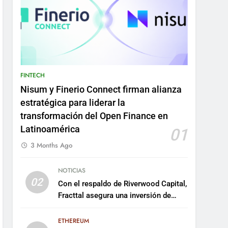
FINTECH
Nisum y Finerio Connect firman alianza
estratégica para liderar la
transformación del Open Finance en
Latinoamérica
01
3 Months Ago
NOTICIAS
02
Con el respaldo de Riverwood Capital,
Fracttal asegura una inversión de
US$35 millones para escalar su
plataforma
ETHEREUM