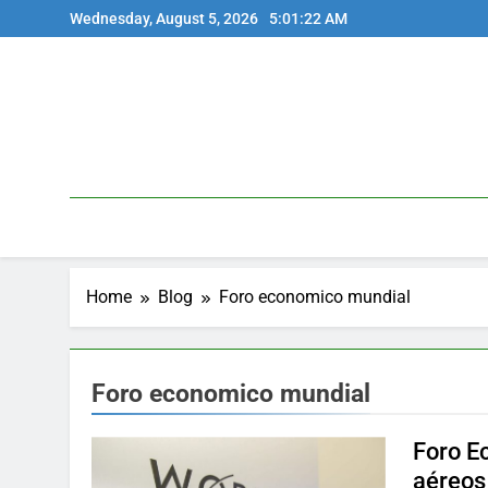
Skip
Wednesday, August 5, 2026
5:01:22 AM
to
content
Home
Blog
Foro economico mundial
Foro economico mundial
Foro E
aéreos