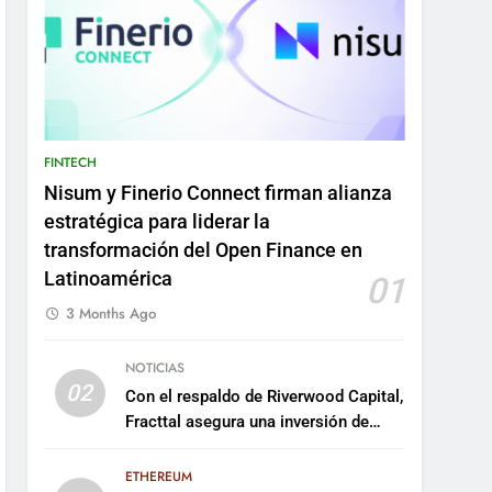
FINTECH
Nisum y Finerio Connect firman alianza
estratégica para liderar la
transformación del Open Finance en
Latinoamérica
01
3 Months Ago
NOTICIAS
02
Con el respaldo de Riverwood Capital,
Fracttal asegura una inversión de
US$35 millones para escalar su
plataforma
ETHEREUM