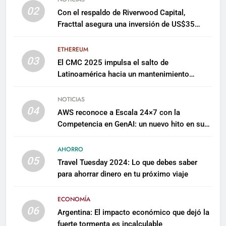
02
Con el respaldo de Riverwood Capital,
Fracttal asegura una inversión de US$35
millones para escalar su plataforma
ETHEREUM
03
El CMC 2025 impulsa el salto de
Latinoamérica hacia un mantenimiento
predictivo y sostenible
NOTICIAS
04
AWS reconoce a Escala 24×7 con la
Competencia en GenAI: un nuevo hito en su
expertise de inteligencia artificial empresarial
AHORRO
05
Travel Tuesday 2024: Lo que debes saber
para ahorrar dinero en tu próximo viaje
ECONOMÍA
06
Argentina: El impacto económico que dejó la
fuerte tormenta es incalculable