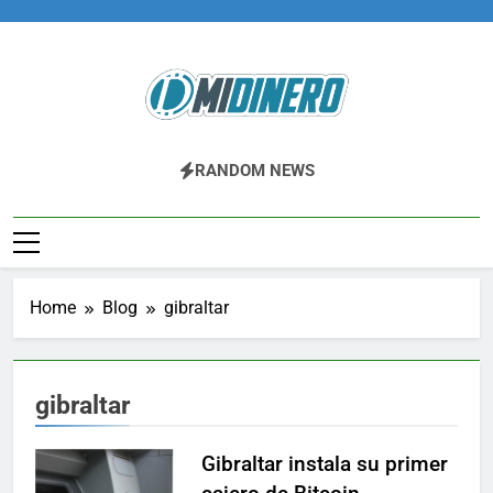
Skip
to
content
Midinero.co
Fintech, Criptomonedas
RANDOM NEWS
Home
Blog
gibraltar
gibraltar
Gibraltar instala su primer