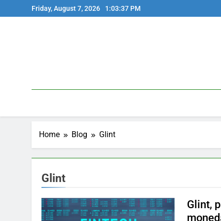
Skip
Friday, August 7, 2026
1:03:37 PM
to
content
Home
Blog
Glint
Glint
Glint, 
moneda