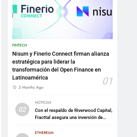
FINTECH
Nisum y Finerio Connect firman alianza
estratégica para liderar la
transformación del Open Finance en
Latinoamérica
01
3 Months Ago
NOTICIAS
02
Con el respaldo de Riverwood Capital,
Fracttal asegura una inversión de
US$35 millones para escalar su
plataforma
ETHEREUM