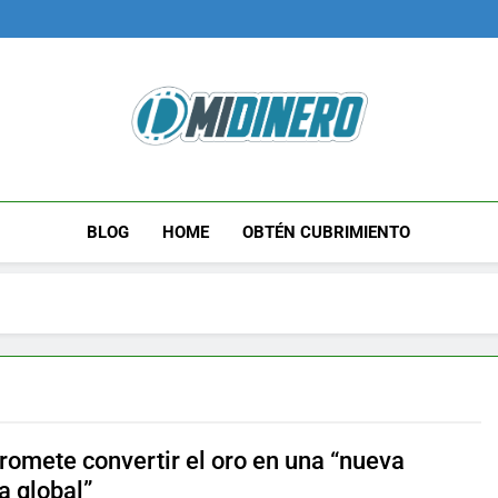
Midinero.co
Fintech, Criptomonedas
BLOG
HOME
OBTÉN CUBRIMIENTO
promete convertir el oro en una “nueva
 global”