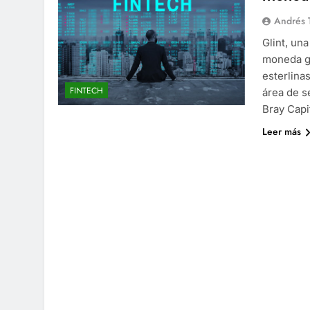
Andrés 
Glint, un
moneda gl
esterlina
FINTECH
área de s
Bray Capi
Leer más