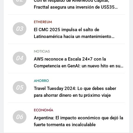
Con el respaldo de Riverwood Capital,
Fracttal asegura una inversión de US$35
millones para escalar su plataforma
ETHEREUM
03
El CMC 2025 impulsa el salto de
Latinoamérica hacia un mantenimiento
predictivo y sostenible
NOTICIAS
04
AWS reconoce a Escala 24×7 con la
Competencia en GenAI: un nuevo hito en su
expertise de inteligencia artificial empresarial
AHORRO
05
Travel Tuesday 2024: Lo que debes saber
para ahorrar dinero en tu próximo viaje
ECONOMÍA
06
Argentina: El impacto económico que dejó la
fuerte tormenta es incalculable