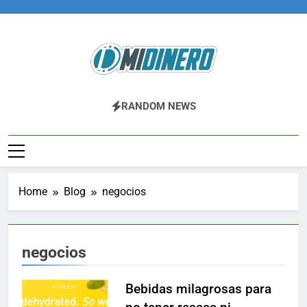
Skip
to
content
Midinero.co
Fintech, Criptomonedas
RANDOM NEWS
Home
Blog
negocios
negocios
Bebidas milagrosas para