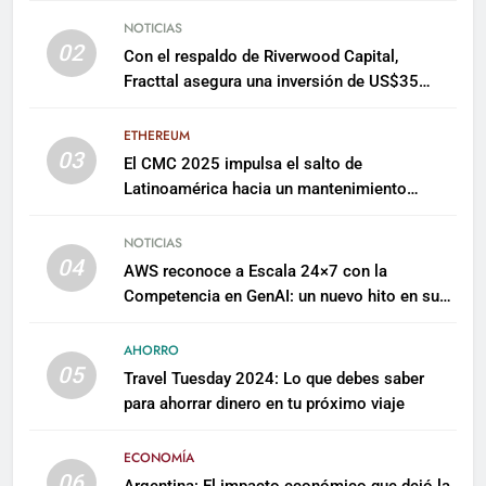
NOTICIAS
02
Con el respaldo de Riverwood Capital,
Fracttal asegura una inversión de US$35
millones para escalar su plataforma
ETHEREUM
03
El CMC 2025 impulsa el salto de
Latinoamérica hacia un mantenimiento
predictivo y sostenible
NOTICIAS
04
AWS reconoce a Escala 24×7 con la
Competencia en GenAI: un nuevo hito en su
expertise de inteligencia artificial empresarial
AHORRO
05
Travel Tuesday 2024: Lo que debes saber
para ahorrar dinero en tu próximo viaje
ECONOMÍA
06
Argentina: El impacto económico que dejó la