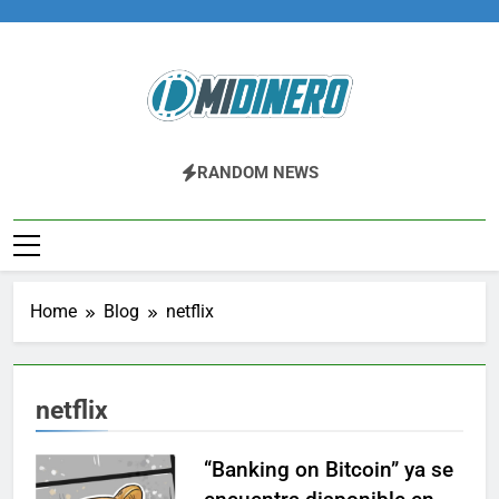
Skip
to
content
Midinero.co
Fintech, Criptomonedas
RANDOM NEWS
Home
Blog
netflix
netflix
“Banking on Bitcoin” ya se