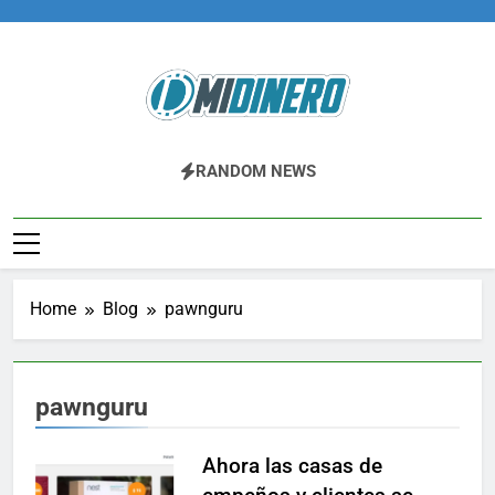
Skip
to
content
Midinero.co
Fintech, Criptomonedas
RANDOM NEWS
Home
Blog
pawnguru
pawnguru
Ahora las casas de