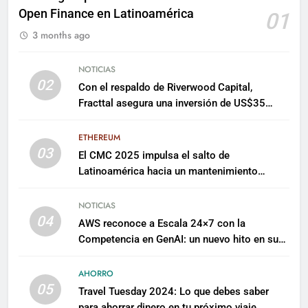
Open Finance en Latinoamérica
01
3 months ago
NOTICIAS
02
Con el respaldo de Riverwood Capital,
Fracttal asegura una inversión de US$35
millones para escalar su plataforma
ETHEREUM
03
El CMC 2025 impulsa el salto de
Latinoamérica hacia un mantenimiento
predictivo y sostenible
NOTICIAS
04
AWS reconoce a Escala 24×7 con la
Competencia en GenAI: un nuevo hito en su
expertise de inteligencia artificial empresarial
AHORRO
05
Travel Tuesday 2024: Lo que debes saber
para ahorrar dinero en tu próximo viaje