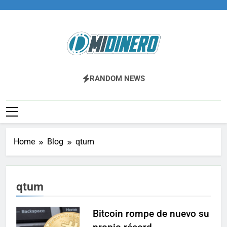
Skip
to
content
Midinero.co
Fintech, Criptomonedas
RANDOM NEWS
Home
Blog
qtum
qtum
Bitcoin rompe de nuevo su