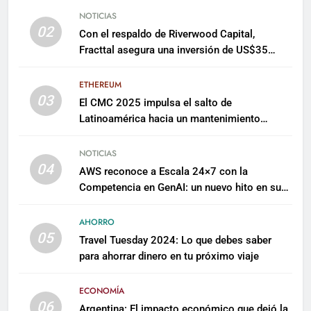
NOTICIAS
02
Con el respaldo de Riverwood Capital,
Fracttal asegura una inversión de US$35
millones para escalar su plataforma
ETHEREUM
03
El CMC 2025 impulsa el salto de
Latinoamérica hacia un mantenimiento
predictivo y sostenible
NOTICIAS
04
AWS reconoce a Escala 24×7 con la
Competencia en GenAI: un nuevo hito en su
expertise de inteligencia artificial empresarial
AHORRO
05
Travel Tuesday 2024: Lo que debes saber
para ahorrar dinero en tu próximo viaje
ECONOMÍA
06
Argentina: El impacto económico que dejó la