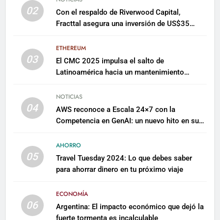
02
Con el respaldo de Riverwood Capital,
Fracttal asegura una inversión de US$35
millones para escalar su plataforma
ETHEREUM
03
El CMC 2025 impulsa el salto de
Latinoamérica hacia un mantenimiento
predictivo y sostenible
NOTICIAS
04
AWS reconoce a Escala 24×7 con la
Competencia en GenAI: un nuevo hito en su
expertise de inteligencia artificial empresarial
AHORRO
05
Travel Tuesday 2024: Lo que debes saber
para ahorrar dinero en tu próximo viaje
ECONOMÍA
06
Argentina: El impacto económico que dejó la
fuerte tormenta es incalculable