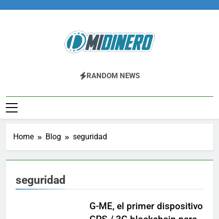
Skip
to
content
Midinero.co
Fintech, Criptomonedas
RANDOM NEWS
Home
Blog
seguridad
seguridad
G-ME, el primer dispositivo