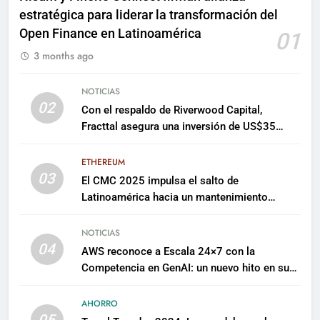
estratégica para liderar la transformación del
Open Finance en Latinoamérica
01
3 months ago
NOTICIAS
02
Con el respaldo de Riverwood Capital,
Fracttal asegura una inversión de US$35
millones para escalar su plataforma
ETHEREUM
03
El CMC 2025 impulsa el salto de
Latinoamérica hacia un mantenimiento
predictivo y sostenible
NOTICIAS
04
AWS reconoce a Escala 24×7 con la
Competencia en GenAI: un nuevo hito en su
expertise de inteligencia artificial empresarial
AHORRO