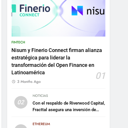
FINTECH
Nisum y Finerio Connect firman alianza
estratégica para liderar la
transformación del Open Finance en
Latinoamérica
01
3 Months Ago
NOTICIAS
02
Con el respaldo de Riverwood Capital,
Fracttal asegura una inversión de
US$35 millones para escalar su
plataforma
ETHEREUM