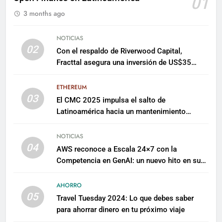
01
3 months ago
NOTICIAS
02
Con el respaldo de Riverwood Capital,
Fracttal asegura una inversión de US$35
millones para escalar su plataforma
ETHEREUM
03
El CMC 2025 impulsa el salto de
Latinoamérica hacia un mantenimiento
predictivo y sostenible
NOTICIAS
04
AWS reconoce a Escala 24×7 con la
Competencia en GenAI: un nuevo hito en su
expertise de inteligencia artificial empresarial
AHORRO
05
Travel Tuesday 2024: Lo que debes saber
para ahorrar dinero en tu próximo viaje