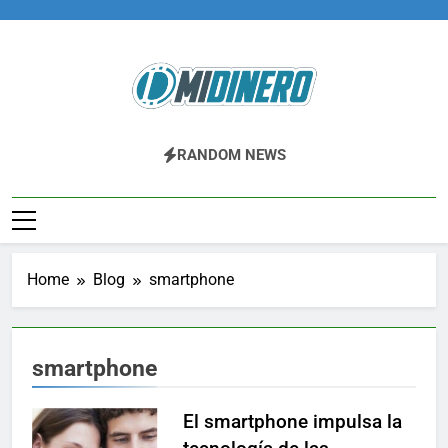
Skip
to
content
Midinero.co
Fintech, Criptomonedas
RANDOM NEWS
Home
Blog
smartphone
smartphone
El smartphone impulsa la