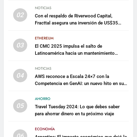
NOTICIAS
02
Con el respaldo de Riverwood Capital,
Fracttal asegura una inversión de US$35
millones para escalar su plataforma
ETHEREUM
03
El CMC 2025 impulsa el salto de
Latinoamérica hacia un mantenimiento
predictivo y sostenible
NOTICIAS
04
AWS reconoce a Escala 24×7 con la
Competencia en GenAI: un nuevo hito en su
expertise de inteligencia artificial empresarial
AHORRO
05
Travel Tuesday 2024: Lo que debes saber
para ahorrar dinero en tu próximo viaje
ECONOMÍA
06
Argentina: El impacto económico que dejó la