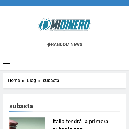
Skip
to
content
Midinero.co
Fintech, Criptomonedas
RANDOM NEWS
Home
Blog
subasta
subasta
Italia tendrá la primera