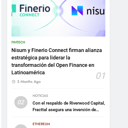
FINTECH
Nisum y Finerio Connect firman alianza
estratégica para liderar la
transformación del Open Finance en
Latinoamérica
01
3 Months Ago
NOTICIAS
02
Con el respaldo de Riverwood Capital,
Fracttal asegura una inversión de
US$35 millones para escalar su
plataforma
ETHEREUM