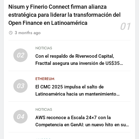
Nisum y Finerio Connect firman alianza
estratégica para liderar la transformación del
Open Finance en Latinoamérica
01
3 months ago
NOTICIAS
02
Con el respaldo de Riverwood Capital,
Fracttal asegura una inversión de US$35
millones para escalar su plataforma
ETHEREUM
03
El CMC 2025 impulsa el salto de
Latinoamérica hacia un mantenimiento
predictivo y sostenible
NOTICIAS
04
AWS reconoce a Escala 24×7 con la
Competencia en GenAI: un nuevo hito en su
expertise de inteligencia artificial empresarial