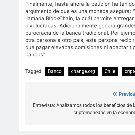
Finalmente, hasta ahora la petición ha tenido
argumento de que es una moneda asegura: “
llamada BlockChain, la cuál permite entregar
involucradas. Adicionalmente genera grandes e
burocracia de la banca tradicional. Por ejemp
otra persona a otro país, esta persona recibi
que pagar elevadas comisiones ni aceptar ti
bancos”.
Tagged:
Banco
change.org
Chile
crip
Previou
Post
navigation
Entrevista: Analizamos todos los beneficios de l
criptomonedas en la econom