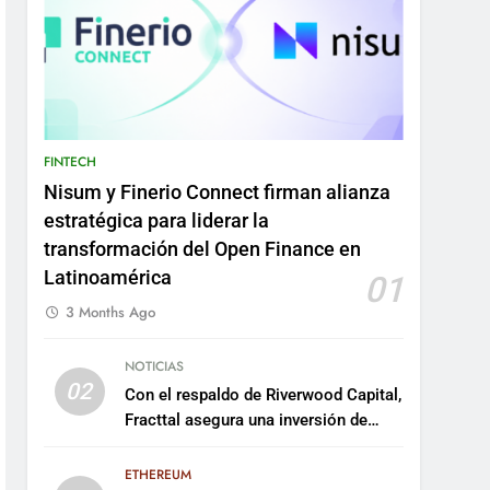
FINTECH
Nisum y Finerio Connect firman alianza
estratégica para liderar la
transformación del Open Finance en
Latinoamérica
01
3 Months Ago
NOTICIAS
02
Con el respaldo de Riverwood Capital,
Fracttal asegura una inversión de
US$35 millones para escalar su
plataforma
ETHEREUM