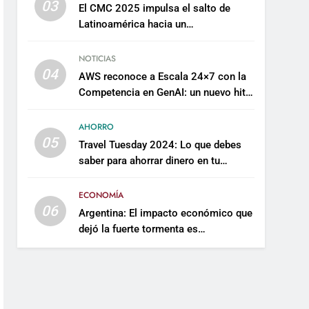
03
El CMC 2025 impulsa el salto de
Latinoamérica hacia un
mantenimiento predictivo y
sostenible
NOTICIAS
04
AWS reconoce a Escala 24×7 con la
Competencia en GenAI: un nuevo hito
en su expertise de inteligencia
artificial empresarial
AHORRO
05
Travel Tuesday 2024: Lo que debes
saber para ahorrar dinero en tu
próximo viaje
ECONOMÍA
06
Argentina: El impacto económico que
dejó la fuerte tormenta es
incalculable