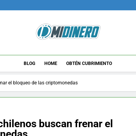
Midinero.co
Fintech, Criptomonedas
BLOG
HOME
OBTÉN CUBRIMIENTO
enar el bloqueo de las criptomonedas
chilenos buscan frenar el
onedas