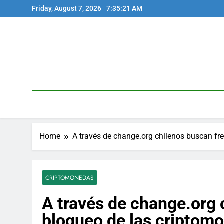
Skip
Friday, August 7, 2026
7:35:21 AM
to
content
Home
A través de change.org chilenos buscan fr
CRIPTOMONEDAS
A través de change.org 
bloqueo de las criptom