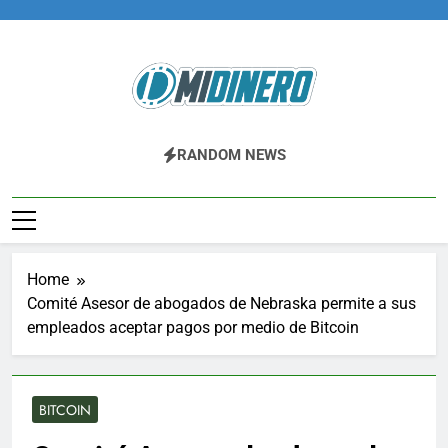
Skip
to
content
Midinero.co
Fintech, Criptomonedas
RANDOM NEWS
Home
Comité Asesor de abogados de Nebraska permite a sus
empleados aceptar pagos por medio de Bitcoin
BITCOIN