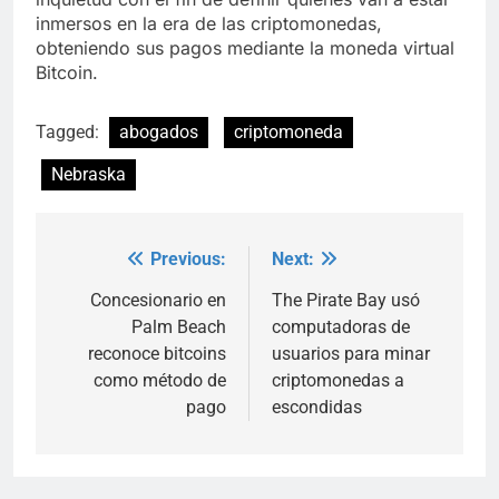
inmersos en la era de las criptomonedas,
obteniendo sus pagos mediante la moneda virtual
Bitcoin.
Tagged:
abogados
criptomoneda
Nebraska
Previous:
Next:
Post
navigation
Concesionario en
The Pirate Bay usó
Palm Beach
computadoras de
reconoce bitcoins
usuarios para minar
como método de
criptomonedas a
pago
escondidas