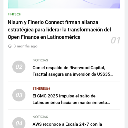
FINTECH
Nisum y Finerio Connect firman alianza
estratégica para liderar la transformación del
Open Finance en Latinoamérica
01
3 months ago
NOTICIAS
02
Con el respaldo de Riverwood Capital,
Fracttal asegura una inversión de US$35
millones para escalar su plataforma
ETHEREUM
03
El CMC 2025 impulsa el salto de
Latinoamérica hacia un mantenimiento
predictivo y sostenible
NOTICIAS
04
AWS reconoce a Escala 24×7 con la