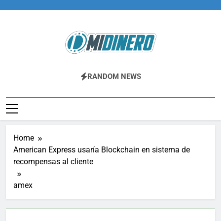
Skip
to
content
Midinero.co
Fintech, Criptomonedas
RANDOM NEWS
Home
American Express usaría Blockchain en sistema de
recompensas al cliente
amex