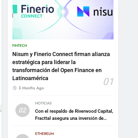
FINTECH
Nisum y Finerio Connect firman alianza
estratégica para liderar la
transformación del Open Finance en
Latinoamérica
01
3 Months Ago
NOTICIAS
02
Con el respaldo de Riverwood Capital,
Fracttal asegura una inversión de
US$35 millones para escalar su
plataforma
ETHEREUM