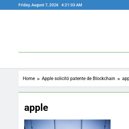
Skip
Friday, August 7, 2026
4:21:03 AM
to
content
Home
Apple solicitó patente de Blockchain
app
apple