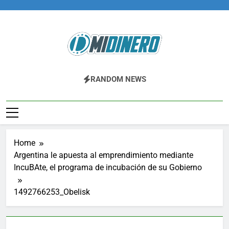
Skip
to
content
Midinero.co
Fintech, Criptomonedas
RANDOM NEWS
Home
Argentina le apuesta al emprendimiento mediante
IncuBAte, el programa de incubación de su Gobierno
1492766253_Obelisk