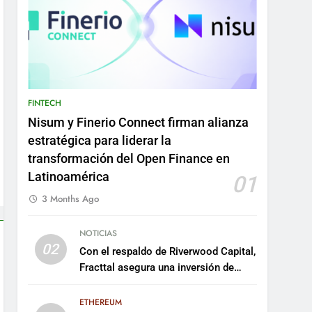
FINTECH
Nisum y Finerio Connect firman alianza
estratégica para liderar la
transformación del Open Finance en
Latinoamérica
01
3 Months Ago
NOTICIAS
02
Con el respaldo de Riverwood Capital,
Fracttal asegura una inversión de
US$35 millones para escalar su
plataforma
ETHEREUM