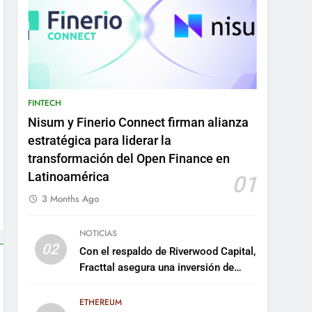
FINTECH
Nisum y Finerio Connect firman alianza
estratégica para liderar la
transformación del Open Finance en
Latinoamérica
01
3 Months Ago
NOTICIAS
02
Con el respaldo de Riverwood Capital,
Fracttal asegura una inversión de
US$35 millones para escalar su
plataforma
ETHEREUM