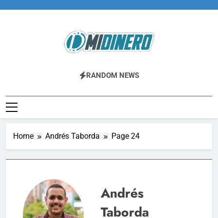
Skip
to
content
Midinero.co
Fintech, Criptomonedas
RANDOM NEWS
Home
Andrés Taborda
Page 24
Andrés
Taborda