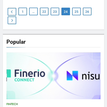
1
…
22
23
24
25
26
Popular
FINTECH