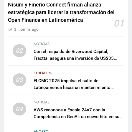
Nisum y Finerio Connect firman alianza
estratégica para liderar la transformación del
Open Finance en Latinoamérica
01
3 months ago
NOTICIAS
02
Con el respaldo de Riverwood Capital,
Fracttal asegura una inversión de US$35
millones para escalar su plataforma
ETHEREUM
03
El CMC 2025 impulsa el salto de
Latinoamérica hacia un mantenimiento
predictivo y sostenible
NOTICIAS
04
AWS reconoce a Escala 24×7 con la
Competencia en GenAI: un nuevo hito en su
expertise de inteligencia artificial empresarial
AHORRO