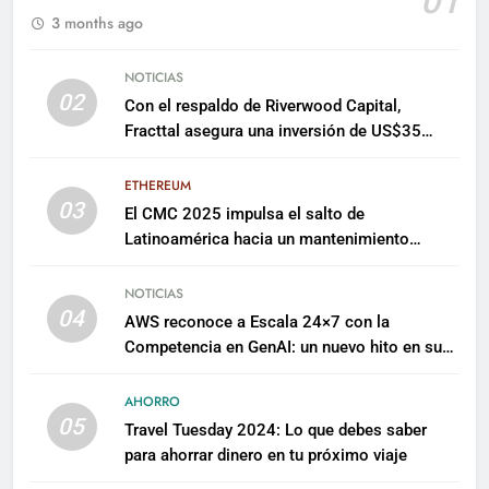
01
3 months ago
NOTICIAS
02
Con el respaldo de Riverwood Capital,
Fracttal asegura una inversión de US$35
millones para escalar su plataforma
ETHEREUM
03
El CMC 2025 impulsa el salto de
Latinoamérica hacia un mantenimiento
predictivo y sostenible
NOTICIAS
04
AWS reconoce a Escala 24×7 con la
Competencia en GenAI: un nuevo hito en su
expertise de inteligencia artificial empresarial
AHORRO
05
Travel Tuesday 2024: Lo que debes saber
para ahorrar dinero en tu próximo viaje