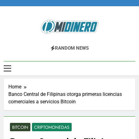
Skip
to
content
Midinero.co
Fintech, Criptomonedas
RANDOM NEWS
Home
Banco Central de Filipinas otorga primeras licencias
comerciales a servicios Bitcoin
BITCOIN
CRIPTOMONEDAS