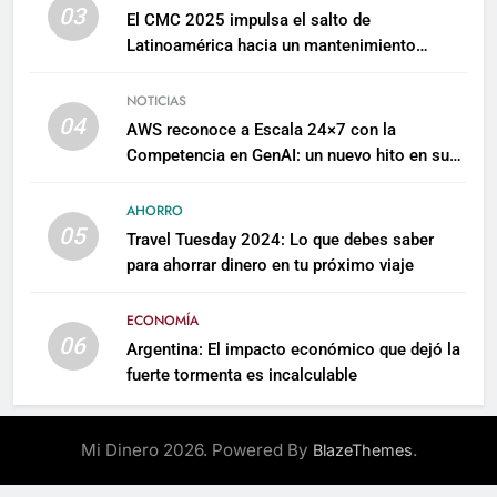
03
El CMC 2025 impulsa el salto de
Latinoamérica hacia un mantenimiento
predictivo y sostenible
NOTICIAS
04
AWS reconoce a Escala 24×7 con la
Competencia en GenAI: un nuevo hito en su
expertise de inteligencia artificial empresarial
AHORRO
05
Travel Tuesday 2024: Lo que debes saber
para ahorrar dinero en tu próximo viaje
ECONOMÍA
06
Argentina: El impacto económico que dejó la
fuerte tormenta es incalculable
Mi Dinero 2026. Powered By
.
BlazeThemes