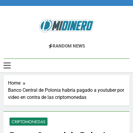
Skip
to
content
Midinero.co
Fintech, Criptomonedas
RANDOM NEWS
Home
Banco Central de Polonia habría pagado a youtuber por
video en contra de las criptomonedas
CRIPTOMONEDAS