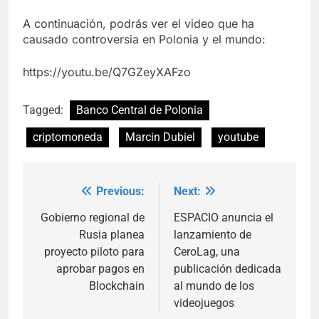
A continuación, podrás ver el video que ha
causado controversia en Polonia y el mundo:
https://youtu.be/Q7GZeyXAFzo
Tagged:
Banco Central de Polonia
criptomoneda
Marcin Dubiel
youtube
Previous:
Next:
Post
navigation
Gobierno regional de
ESPACIO anuncia el
Rusia planea
lanzamiento de
proyecto piloto para
CeroLag, una
aprobar pagos en
publicación dedicada
Blockchain
al mundo de los
videojuegos