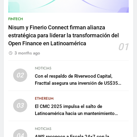
FINTECH
Nisum y Finerio Connect firman alianza
estratégica para liderar la transformación del
Open Finance en Latinoamérica
01
3 months ago
NOTICIAS
02
Con el respaldo de Riverwood Capital,
Fracttal asegura una inversión de US$35
millones para escalar su plataforma
ETHEREUM
03
El CMC 2025 impulsa el salto de
Latinoamérica hacia un mantenimiento
predictivo y sostenible
NOTICIAS
04
AWS reconoce a Escala 24×7 con la