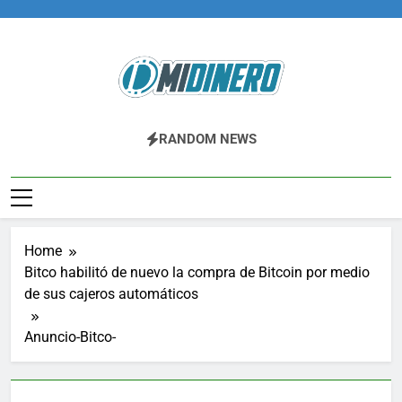
Skip
to
content
Midinero.co
Fintech, Criptomonedas
RANDOM NEWS
Home
Bitco habilitó de nuevo la compra de Bitcoin por medio
de sus cajeros automáticos
Anuncio-Bitco-