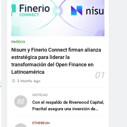
FINTECH
Nisum y Finerio Connect firman alianza
estratégica para liderar la
transformación del Open Finance en
Latinoamérica
01
3 Months Ago
NOTICIAS
02
Con el respaldo de Riverwood Capital,
Fracttal asegura una inversión de
US$35 millones para escalar su
plataforma
ETHEREUM