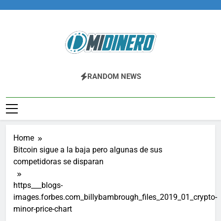
Skip
to
content
Midinero.co
Fintech, Criptomonedas
RANDOM NEWS
Home
Bitcoin sigue a la baja pero algunas de sus
competidoras se disparan
https___blogs-
images.forbes.com_billybambrough_files_2019_01_crypto-
minor-price-chart