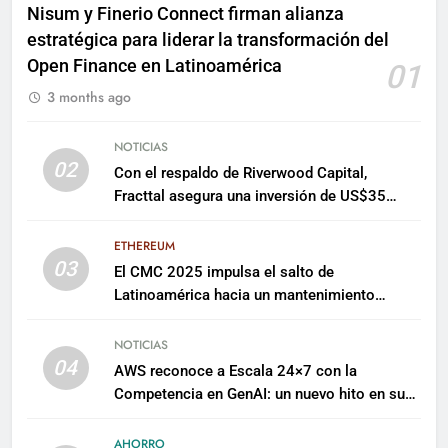
Nisum y Finerio Connect firman alianza
estratégica para liderar la transformación del
Open Finance en Latinoamérica
01
3 months ago
NOTICIAS
02
Con el respaldo de Riverwood Capital,
Fracttal asegura una inversión de US$35
millones para escalar su plataforma
ETHEREUM
03
El CMC 2025 impulsa el salto de
Latinoamérica hacia un mantenimiento
predictivo y sostenible
NOTICIAS
04
AWS reconoce a Escala 24×7 con la
Competencia en GenAI: un nuevo hito en su
expertise de inteligencia artificial empresarial
AHORRO